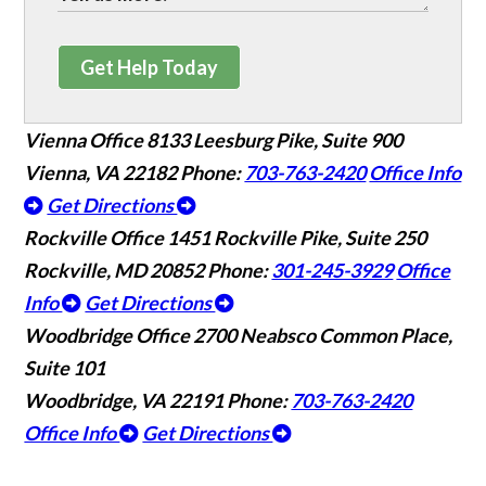
Get Help Today
Vienna Office
8133 Leesburg Pike, Suite 900
Vienna, VA 22182
Phone:
703-763-2420
Office Info
Get Directions
Rockville Office
1451 Rockville Pike, Suite 250
Rockville, MD 20852
Phone:
301-245-3929
Office
Info
Get Directions
Woodbridge Office
2700 Neabsco Common Place,
Suite 101
Woodbridge, VA 22191
Phone:
703-763-2420
Office Info
Get Directions